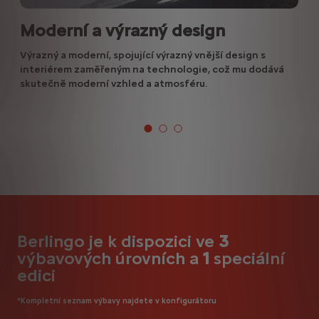
Moderní a výrazný design
Výrazný a moderní, spojující výrazný vnější design s
interiérem zaměřeným na technologie, což mu dodává
skutečně moderní vzhled a atmosféru.
Berlingo je k dispozici ve
3
výbavových úrovních a
1
speciální
edici
*Kompletní seznam výbavy najdete v konfigurátoru