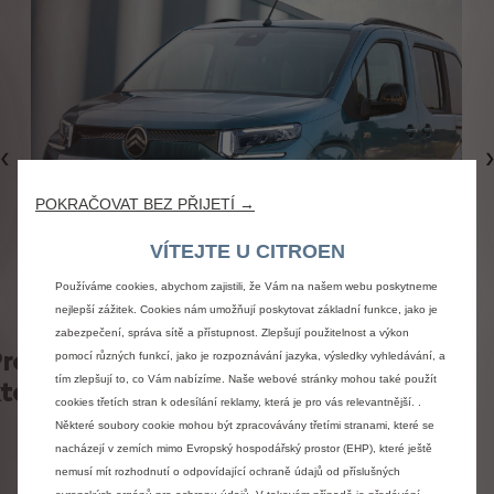
Předchozí
POKRAČOVAT BEZ PŘIJETÍ →
VÍTEJTE U CITROEN
Používáme cookies, abychom zajistili, že Vám na našem webu poskytneme
nejlepší zážitek. Cookies nám umožňují poskytovat základní funkce, jako je
zabezpečení, správa sítě a přístupnost. Zlepšují použitelnost a výkon
rohlédněte si všechny vozy Berlingo,
pomocí různých funkcí, jako je rozpoznávání jazyka, výsledky vyhledávání, a
tím zlepšují to, co Vám nabízíme. Naše webové stránky mohou také použít
které máme skladem
cookies třetích stran k odesílání reklamy, která je pro vás relevantnější. .
Některé soubory cookie mohou být zpracovávány třetími stranami, které se
nacházejí v zemích mimo Evropský hospodářský prostor (EHP), které ještě
nemusí mít rozhodnutí o odpovídající ochraně údajů od příslušných