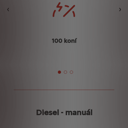
Předchozí
Dalš
100 koní
K
Diesel - manuál