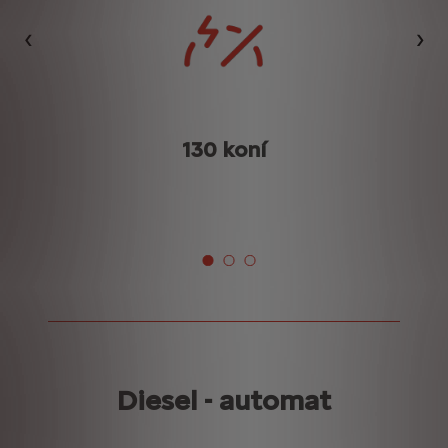
Předchozí
Dalš
130 koní
K
Diesel - automat