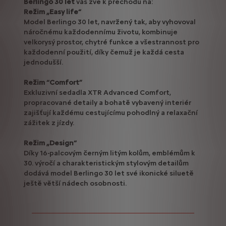
Berlingo 30 let
vás zve k přechodu na:
Režim „Easy life“
Model Berlingo 30 let, navržený tak, aby vyhovoval
náročnému každodennímu životu, kombinuje
velkorysý prostor, chytré funkce a všestrannost pro
každodenní použití, díky čemuž je každá cesta
jednodušší.
Režim “Comfort”
Exkluzivní sedadla XTR Advanced Comfort,
propracované detaily a bohatě vybavený interiér
zajišťují každému cestujícímu pohodlný a relaxační
zážitek z jízdy.
Režim „Design“
Díky 16-palcovým černým litým kolům, emblémům k
30. výročí a charakteristickým stylovým detailům
dodává model Berlingo 30 let své ikonické siluetě
ještě větší nádech osobnosti.