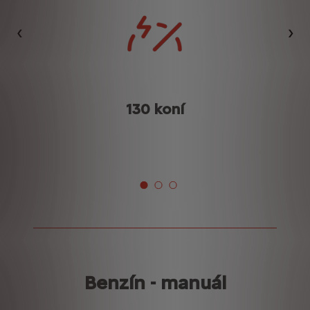
Předchozí
Dalš
130 koní
K
Benzín - manuál