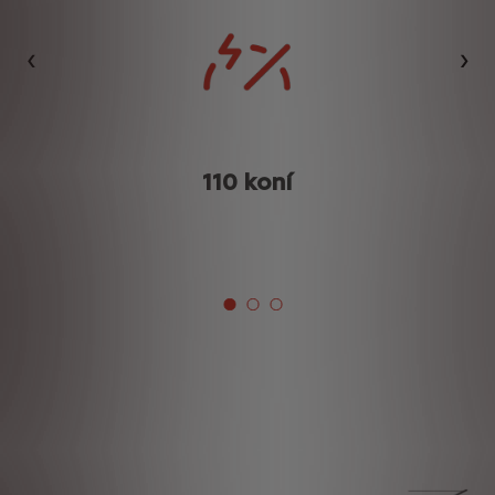
Předchozí
Dalš
110 koní
K