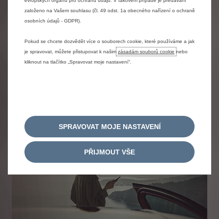
evropských orgánů pro ochranu údajů. V takovém případě je předávání
založeno na Vašem souhlasu (čl. 49 odst. 1a obecného nařízení o ochraně
osobních údajů - GDPR).
Pokud se chcete dozvědět více o souborech cookie, které používáme a jak
je spravovat, můžete přistupovat k našim
zásadám souborů cookie
nebo
kliknout na tlačítko „Spravovat moje nastavení“.
SPRAVOVAT MOJE NASTAVENÍ
PŘIJMOUT VŠE