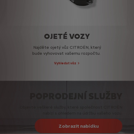
OJETÉ VOZY
Najděte ojetý vůz CITROËN, který
bude vyhovovat vašemu rozpočtu.
Vyhledat vůz
POPRODEJNÍ SLUŽBY
Objevte veškeré služby, které společnost CITROËN
nabízí s ohledem na údržbu vašeho vozu.
Zobrazit nabídku