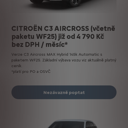
CITROËN C3 AIRCROSS (včetně
paketu WF25) již od 4 790 Kč
bez DPH / měsíc*
Verze C3 Aircross MAX Hybrid 145k Automatic s
paketem WF25. Základní výbava vozu viz aktuálně platný
ceník.
*platí pro PO a OSVČ
Nezávazně poptat