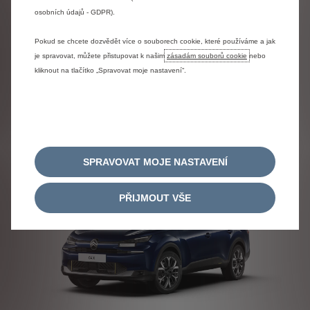
osobních údajů - GDPR).
CITROËN Ë-C4 JIŽ OD 13 590 Kč
Pokud se chcete dozvědět více o souborech cookie, které používáme a jak
S DPH
je spravovat, můžete přistupovat k našim
zásadám souborů cookie
nebo
Základní výbava vozu viz aktuálně platný ceník.
kliknout na tlačítko „Spravovat moje nastavení“.
Nezávazně poptat
SPRAVOVAT MOJE NASTAVENÍ
PŘIJMOUT VŠE