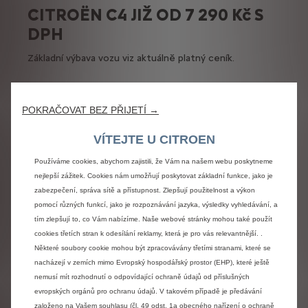
CITROËN C4 JIŽ OD 7 290 Kč S
DPH
Základní výbava vozu viz aktuálně platný ceník.
Nezávazně poptat
POKRAČOVAT BEZ PŘIJETÍ →
VÍTEJTE U CITROEN
Používáme cookies, abychom zajistili, že Vám na našem webu poskytneme
nejlepší zážitek. Cookies nám umožňují poskytovat základní funkce, jako je
zabezpečení, správa sítě a přístupnost. Zlepšují použitelnost a výkon
pomocí různých funkcí, jako je rozpoznávání jazyka, výsledky vyhledávání, a
tím zlepšují to, co Vám nabízíme. Naše webové stránky mohou také použít
cookies třetích stran k odesílání reklamy, která je pro vás relevantnější. .
Některé soubory cookie mohou být zpracovávány třetími stranami, které se
nacházejí v zemích mimo Evropský hospodářský prostor (EHP), které ještě
nemusí mít rozhodnutí o odpovídající ochraně údajů od příslušných
evropských orgánů pro ochranu údajů. V takovém případě je předávání
založeno na Vašem souhlasu (čl. 49 odst. 1a obecného nařízení o ochraně