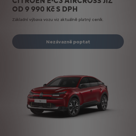
CITROËN Ë-C3 AIRCROSS JIŽ
OD 9 990 Kč S DPH
Základní výbava vozu viz aktuálně platný ceník.
Nezávazně poptat