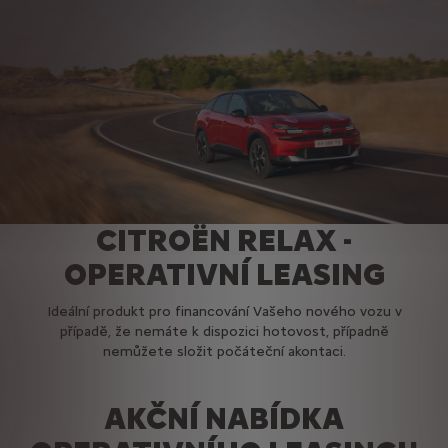
CITROËN RELAX -
OPERATIVNÍ LEASING
Ideální produkt pro financování Vašeho nového vozu v
případě, že nemáte k dispozici hotovost, případně
nemůžete složit počáteční akontaci.
AKČNÍ NABÍDKA