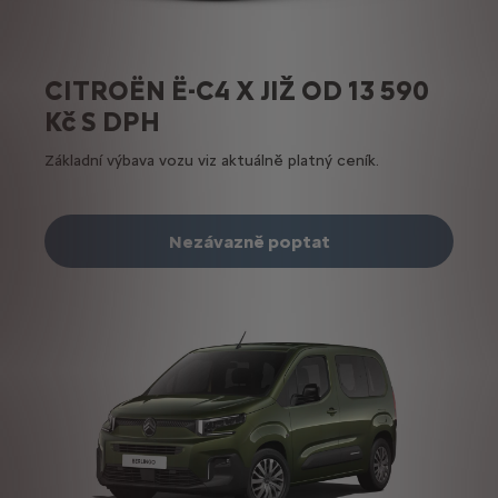
CITROËN Ë-C4 X JIŽ OD 13 590
Kč S DPH
Základní výbava vozu viz aktuálně platný ceník.
Nezávazně poptat