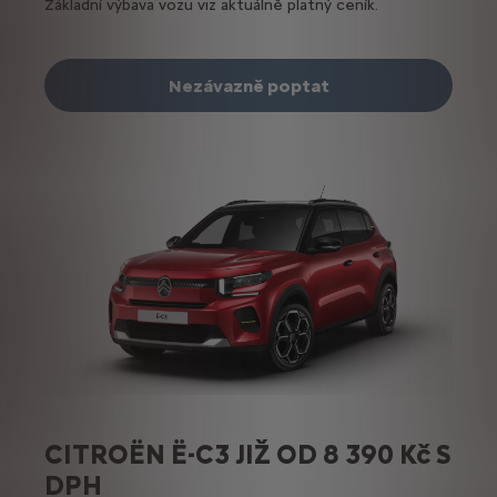
Základní výbava vozu viz aktuálně platný ceník.
Nezávazně poptat
CITROËN Ë-C3 JIŽ OD 8 390 Kč S
DPH