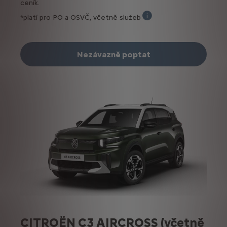
ceník.
*platí pro PO a OSVČ, včetně služeb
Kalkulace ARVAL obsahuje:
Nezávazně poptat
CITROËN C3 AIRCROSS (včetně