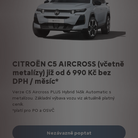
CITROËN C5 AIRCROSS (včetně
metalízy) již od 6 990 Kč bez
DPH / měsíc*
Verze C5 Aircross PLUS Hybrid 145k Automatic s
metalízou. Základní výbava vozu viz aktuálně platný
ceník.
*platí pro PO a OSVČ
Nezávazně poptat