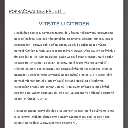
Diesel 100k
POKRAČOVAT BEZ PŘIJETÍ →
Palivo
Diesel
VÍTEJTE U CITROEN
Převodovka
Manuální
Výkon dieselové motorizace
75 kW
Používáme cookies, abychom zajistili, že Vám na našem webu poskytneme
nejlepší zážitek. Cookies nám umožňují poskytovat základní funkce, jako je
Spotřeba
5.4 l/100 km
zabezpečení, správa sítě a přístupnost. Zlepšují použitelnost a výkon
Zobrazit více
pomocí různých funkcí, jako je rozpoznávání jazyka, výsledky vyhledávání, a
635 000 Kč s DPH
tím zlepšují to, co Vám nabízíme. Naše webové stránky mohou také použít
Od
cookies třetích stran k odesílání reklamy, která je pro vás relevantnější. .
Více informací
Některé soubory cookie mohou být zpracovávány třetími stranami, které se
nacházejí v zemích mimo Evropský hospodářský prostor (EHP), které ještě
Diesel 130k
nemusí mít rozhodnutí o odpovídající ochraně údajů od příslušných
evropských orgánů pro ochranu údajů. V takovém případě je předávání
Palivo
Diesel
založeno na Vašem souhlasu (čl. 49 odst. 1a obecného nařízení o ochraně
osobních údajů - GDPR).
Převodovka
Manuální
Výkon dieselové motorizace
96 kW
Pokud se chcete dozvědět více o souborech cookie, které používáme a jak
Spotřeba
5.6 l/100 km
je spravovat, můžete přistupovat k našim
zásadám souborů cookie
nebo
kliknout na tlačítko „Spravovat moje nastavení“.
Zobrazit více