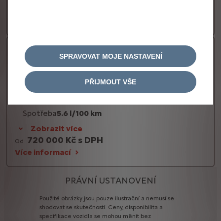
660 000 Kč s DPH
Od
Více informací
Diesel 130k
SPRAVOVAT MOJE NASTAVENÍ
Palivo
Diesel
PŘIJMOUT VŠE
Převodovka
Automatická
Výkon dieselové motorizace
96 kW
Spotřeba
5.6 l/100 km
Zobrazit více
720 000 Kč s DPH
Od
Více informací
PRÁVNÍ USTANOVENÍ
Použité
obrázky
jsou
pouze
ilustrační
a
nemusí
se
shodovat
se
skutečností.
Ceny,
disponibilita
a
specifikace
vozidla
se
mohou
měnit
bez