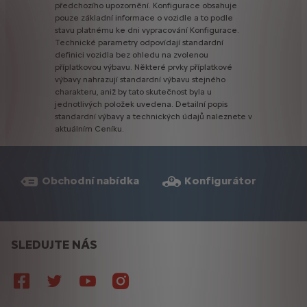
předchozího
upozornění.
Konfigurace
obsahuje
pouze
základní
informace
o
vozidle
a
to
podle
stavu
platnému
ke
dni
vypracování
Konfigurace.
Technické
parametry
odpovídají
standardní
definici
vozidla
bez
ohledu
na
zvolenou
příplatkovou
výbavu.
Některé
prvky
příplatkové
výbavy
nahrazují
standardní
výbavu
stejného
charakteru,
aniž
by
tato
skutečnost
byla
u
jednotlivých
položek
uvedena.
Detailní
popis
standardní
výbavy
a
technických
údajů
naleznete
v
aktuálním
Ceníku.
Obchodní nabídka
Konfigurátor
SLEDUJTE NÁS