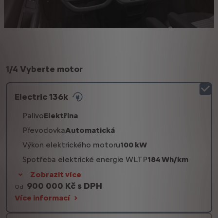
1
/
4 Vyberte motor
Electric 136k
Palivo
Elektřina
Převodovka
Automatická
Výkon elektrického motoru
100 kW
Spotřeba elektrické energie WLTP
184 Wh/km
Zobrazit více
900 000 Kč s DPH
Od
Více informací