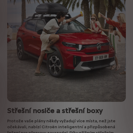
Střešní nosiče a střešní boxy
Protože vaše plány někdy vyžadují více místa, než jste
očekávali, nabízí Citroën inteligentní a přizpůsobená
řešení pro přepravu zavazadel. Díky příčným střešním