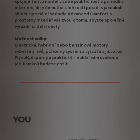
spojuje tento model v sobě praktičnost a pohodlí v
interiéru, díky čemuž si s lehkostí poradí s jakoukoli
silnicí. Speciální sedadla Advanced Comfort a
prostorný interiér vás zvou k tomu, abyste společně
vyrazili na delší cesty.
Možnost volby:
Elektrické, hybridní nebo benzínové motory...
vyberte si svůj pohonný systém a vyrazte s jistotou.
Plynulý, úsporný a praktický – nabízí vám svobodu
jet, kamkoli budete chtít.
YOU