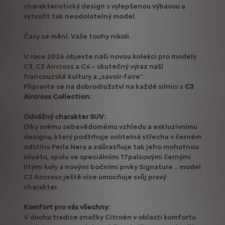
charakteristický design s vylepšenou výbavou a
vytvořit tak neodolatelný model.
Časy se mění. Vaše touhy nikoli.
V roce 2026 objevte naši novou kolekci pro modely
C3, C3 Aircross a C4 – skutečný výraz naší
francouzské kultury a „savoir-faire“.
Připravte se na dobrodružství na každé silnici s
C3
Aircross Collection:
Odvážný charakter SUV:
Díky svému sebevědomému vzhledu a exkluzivnímu
designu, který podtrhuje volitelná střecha v černém
odstínu Perla Nera a zdůrazňuje tak jeho mohutnou
siluetu, spolu se speciálními 17palcovými černými
litými koly a novými bočními prvky Signature… model
C3 Aircross ještě více umocňuje svůj pravý
charakter.
Komfort pro vás všechny:
V duchu tradice značky Citroën v oblasti komfortu