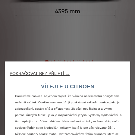
POKRAČOVAT BEZ PŘIJETÍ →
VÍTEJTE U CITROEN
Používáme cookies, abychom zajistili, že Vám na našem webu poskytneme
nejlepší zážitek. Cookies nám umožňují poskytovat základní funkce, jako je
zabezpečení, správa sítě a přístupnost. Zlepšují použitelnost a výkon
pomocí různých funkcí, jako je rozpoznávání jazyka, výsledky vyhledávání, a
tím zlepšují to, co Vám nabízíme. Naše webové stránky mohou také použít
cookies třetích stran k odesílání reklamy, která je pro vás relevantnější. .
Některé soubory cookie mohou být zpracovávány třetími stranami, které se