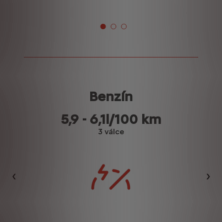
Benzín
5,9 - 6,1l/100 km
3 válce
Předchozí
Dalš