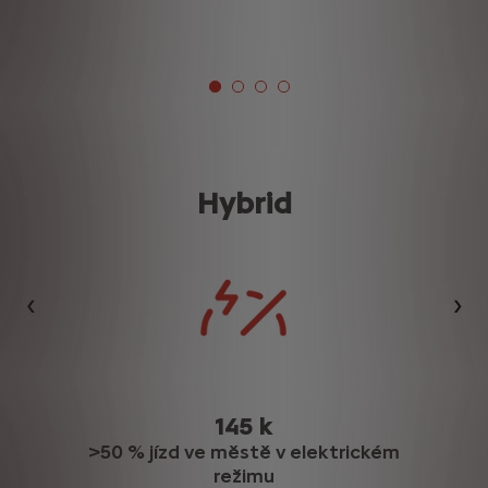
Hybrid
Předchozí
Dalš
145 k
>50 % jízd ve městě v elektrickém
režimu