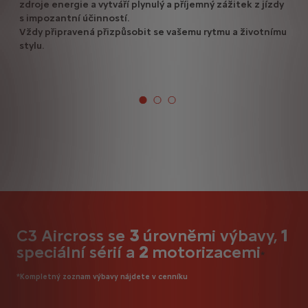
zdroje energie a vytváří plynulý a příjemný zážitek z jízdy
s impozantní účinností.
Vždy připravená přizpůsobit se vašemu rytmu a životnímu
stylu.
C3 Aircross se
3
úrovněmi výbavy,
1
speciální sérií a
2
motorizacemi
*
*Kompletný zoznam výbavy nájdete v cenníku