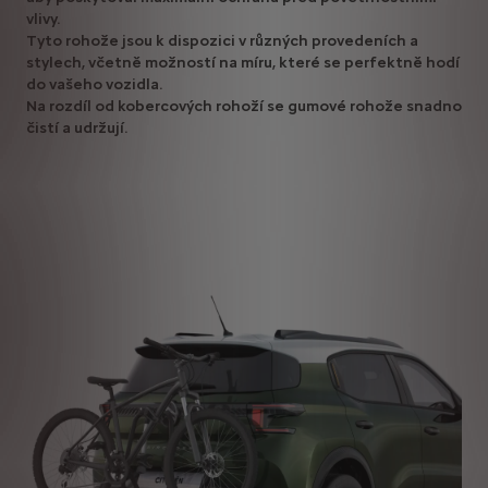
vlivy.
Tyto rohože jsou k dispozici v různých provedeních a
stylech, včetně možností na míru, které se perfektně hodí
do vašeho vozidla.
Na rozdíl od kobercových rohoží se gumové rohože snadno
čistí a udržují.