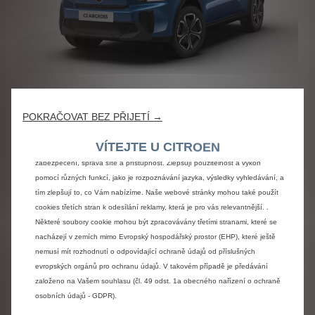
Citroën Nový C3 Aircross
YOU • Turbo 100k
POKRAČOVAT BEZ PŘIJETÍ →
Celková akční cena
Používáme cookies, abychom zajistili, že Vám na našem webu poskytneme
VÍTEJTE U CITROEN
469 000 Kč s DPH
nejlepší zážitek. Cookies nám umožňují poskytovat základní funkce, jako je
zabezpečení, správa sítě a přístupnost. Zlepšují použitelnost a výkon
pomocí různých funkcí, jako je rozpoznávání jazyka, výsledky vyhledávání, a
Ceníková cena verze s
480 000 Kč
DPH
tím zlepšují to, co Vám nabízíme. Naše webové stránky mohou také použít
cookies třetích stran k odesílání reklamy, která je pro vás relevantnější. .
Personalizace
14 000 Kč
Některé soubory cookie mohou být zpracovávány třetími stranami, které se
Doplňky
0 Kč
nacházejí v zemích mimo Evropský hospodářský prostor (EHP), které ještě
Dohromady
14 000 Kč
nemusí mít rozhodnutí o odpovídající ochraně údajů od příslušných
evropských orgánů pro ochranu údajů. V takovém případě je předávání
založeno na Vašem souhlasu (čl. 49 odst. 1a obecného nařízení o ochraně
osobních údajů - GDPR).