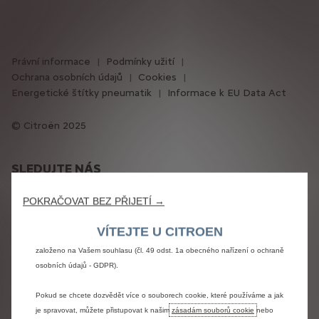
Právní informace
Podmínky užití
Ochrana osobních údajů
Cookies
Energetické štítky pneumatik
Informace k EU Data Act
Používáme cookies, abychom zajistili, že Vám na našem webu poskytneme
nejlepší zážitek. Cookies nám umožňují poskytovat základní funkce, jako je
Citroën 2025
zabezpečení, správa sítě a přístupnost. Zlepšují použitelnost a výkon
pomocí různých funkcí, jako je rozpoznávání jazyka, výsledky vyhledávání, a
tím zlepšují to, co Vám nabízíme. Naše webové stránky mohou také použít
SLEDUJTE NÁS
cookies třetích stran k odesílání reklamy, která je pro vás relevantnější. .
Některé soubory cookie mohou být zpracovávány třetími stranami, které se
POKRAČOVAT BEZ PŘIJETÍ →
nacházejí v zemích mimo Evropský hospodářský prostor (EHP), které ještě
nemusí mít rozhodnutí o odpovídající ochraně údajů od příslušných
VÍTEJTE U CITROEN
evropských orgánů pro ochranu údajů. V takovém případě je předávání
založeno na Vašem souhlasu (čl. 49 odst. 1a obecného nařízení o ochraně
osobních údajů - GDPR).
Pokud se chcete dozvědět více o souborech cookie, které používáme a jak
je spravovat, můžete přistupovat k našim
zásadám souborů cookie
nebo