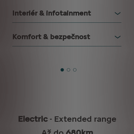
Interiér & infotainment
Komfort & bezpečnost
Electric
- Extended range
Až do
680km