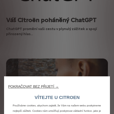
Váš Citroën poháněný ChatGPT
ChatGPT promění vaši cestu v plynulý zážitek a spojí
přirozený hlas...
POKRAČOVAT BEZ PŘIJETÍ →
VÍTEJTE U CITROEN
Používáme cookies, abychom zajistili, že Vám na našem webu poskytneme
nejlepší zážitek. Cookies nám umožňují poskytovat základní funkce, jako je