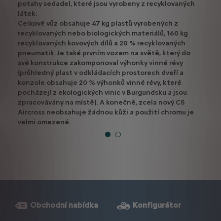
potahy sedadel, které jsou vyrobeny z recyklovaných
látek.
Celkově vůz obsahuje 47 kg plastů vyrobených z
recyklovaných nebo biologických materiálů, 160 kg
recyklovaných kovových dílů a 20 % recyklovaných
pneumatik. Je také prvním vozem na světě, který do
své konstrukce zakomponoval výhonky vinné révy
(průhledný plast v odkládacích prostorech dveří a
konzole obsahuje 20 % výhonků vinné révy, které
pocházejí z ekologických vinic v Burgundsku a jsou
zpracovávány na místě). A konečně, zcela nový C5
Aircross neobsahuje žádnou kůži a použití chromu je
velmi omezené.
Obchodní nabídka
Konfigurátor