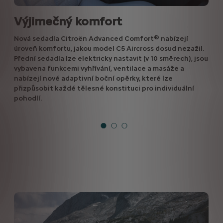
Výjimečný komfort
Nová sedadla Citroën Advanced Comfort® nabízejí
úroveň komfortu, jakou model C5 Aircross dosud nezažil.
Přední sedadla lze elektricky nastavit (v 10 směrech), jsou
vybavena funkcemi vyhřívání, ventilace a masáže a
nabízejí nové adaptivní boční opěrky, které lze
přizpůsobit každé tělesné konstituci pro individuální
pohodlí.