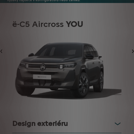
výbavy najdete v konfigurátoru nebo ceníku.
ë-C5 Aircross
YOU
Předchozí
Design exteriéru