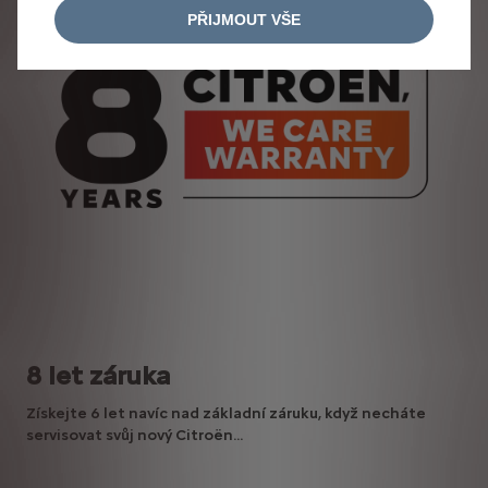
PŘIJMOUT VŠE
8 let záruka
Získejte 6 let navíc nad základní záruku, když necháte
servisovat svůj nový Citroën...