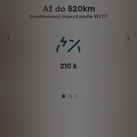
Až do
520km
Kombinovaný dojezd podle WLTP
Předchozí
Dalš
210 k
jecí stanice)
 nabíjecí kabel Mode 3 umožňuje nabíjení na Wallboxu dom
e