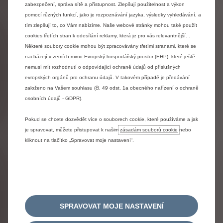
zabezpečení, správa sítě a přístupnost. Zlepšují použitelnost a výkon
pomocí různých funkcí, jako je rozpoznávání jazyka, výsledky vyhledávání, a
tím zlepšují to, co Vám nabízíme. Naše webové stránky mohou také použít
cookies třetích stran k odesílání reklamy, která je pro vás relevantnější. .
Některé soubory cookie mohou být zpracovávány třetími stranami, které se
nacházejí v zemích mimo Evropský hospodářský prostor (EHP), které ještě
nemusí mít rozhodnutí o odpovídající ochraně údajů od příslušných
evropských orgánů pro ochranu údajů. V takovém případě je předávání
založeno na Vašem souhlasu (čl. 49 odst. 1a obecného nařízení o ochraně
osobních údajů - GDPR).
Balíčky připojených služeb
Pokud se chcete dozvědět více o souborech cookie, které používáme a jak
Citroën C5 Aircross nabízí skutečně propojený zážitek z
je spravovat, můžete přistupovat k našim
zásadám souborů cookie
nebo
jízdy...
kliknout na tlačítko „Spravovat moje nastavení“.
SPRAVOVAT MOJE NASTAVENÍ