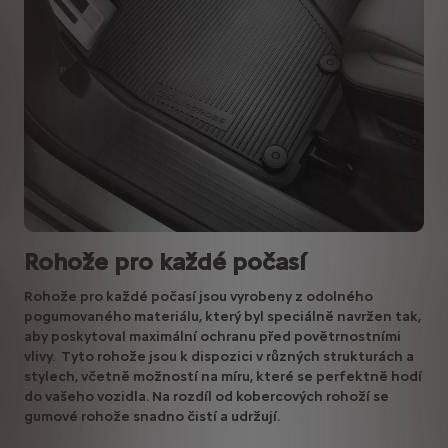
Rohože pro každé počasí
Rohože pro každé počasí jsou vyrobeny z odolného
pogumovaného materiálu, který byl speciálně navržen tak,
aby poskytoval maximální ochranu před povětrnostními
vlivy. Tyto rohože jsou k dispozici v různých strukturách a
stylech, včetně možností na míru, které se perfektně hodí
do vašeho vozidla. Na rozdíl od kobercových rohoží se
gumové rohože snadno čistí a udržují.