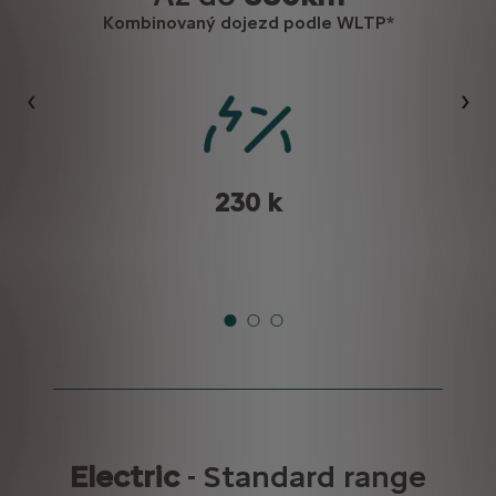
Kombinovaný dojezd podle WLTP*
Předchozí
Dalš
230 k
 nabíjecí kabel Mode 3 umožňuje nabíjení na Wallboxu doma
e
Electric
- Standard range