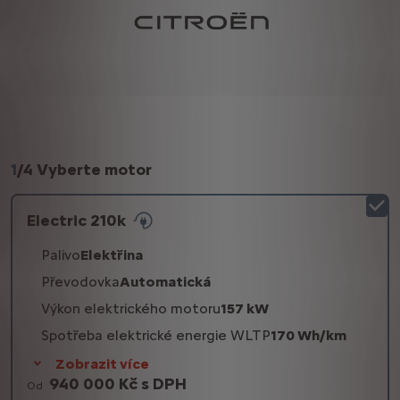
1
/
4 Vyberte motor
Electric 210k
Palivo
Elektřina
Převodovka
Automatická
Výkon elektrického motoru
157 kW
Spotřeba elektrické energie WLTP
170 Wh/km
Zobrazit více
940 000 Kč s DPH
Od