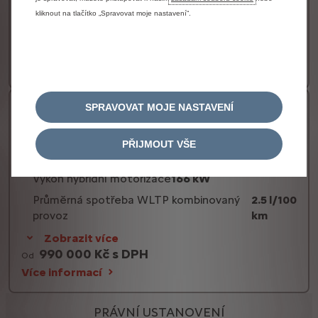
Spotřeba
5.4 l/100km
kliknout na tlačítko „Spravovat moje nastavení“.
Zobrazit více
715 000 Kč s DPH
Od
Více informací
SPRAVOVAT MOJE NASTAVENÍ
Plug-in Hybrid 225k
Palivo
Plug-in hybrid / Benzín
PŘIJMOUT VŠE
Převodovka
Automatická
Výkon hybridní motorizace
166 kW
Průměrná spotřeba WLTP kombinovaný
2.5 l/100
provoz
km
Zobrazit více
990 000 Kč s DPH
Od
Více informací
PRÁVNÍ USTANOVENÍ