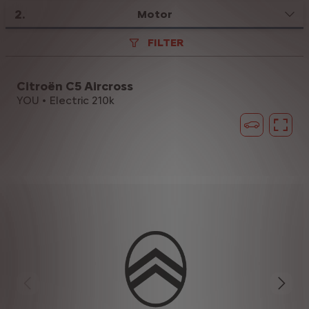
2
.
Motor
FILTER
Citroën C5 Aircross
YOU • Electric 210k