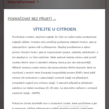
Více informací
Electric 230k
POKRAČOVAT BEZ PŘIJETÍ →
Palivo
Elektřina
VÍTEJTE U CITROEN
Převodovka
Automatická
Používáme cookies, abychom zajistili, že Vám na našem webu poskytneme
Výkon elektrického motoru
170 kW
nejlepší zážitek. Cookies nám umožňují poskytovat základní funkce, jako je
Spotřeba elektrické energie WLTP
178 Wh/km
zabezpečení, správa sítě a přístupnost. Zlepšují použitelnost a výkon
pomocí různých funkcí, jako je rozpoznávání jazyka, výsledky vyhledávání, a
Zobrazit více
tím zlepšují to, co Vám nabízíme. Naše webové stránky mohou také použít
1 115 000 Kč s DPH
Od
cookies třetích stran k odesílání reklamy, která je pro vás relevantnější. .
Více informací
Některé soubory cookie mohou být zpracovávány třetími stranami, které se
nacházejí v zemích mimo Evropský hospodářský prostor (EHP), které ještě
nemusí mít rozhodnutí o odpovídající ochraně údajů od příslušných
Hybrid 145k
evropských orgánů pro ochranu údajů. V takovém případě je předávání
založeno na Vašem souhlasu (čl. 49 odst. 1a obecného nařízení o ochraně
Palivo
Mild hybrid / Benzín
osobních údajů - GDPR).
Převodovka
Automatická
Pokud se chcete dozvědět více o souborech cookie, které používáme a jak
Výkon hybridní motorizace
107 kW
je spravovat, můžete přistupovat k našim
zásadám souborů cookie
nebo