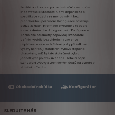
Použité
obrázky
jsou
pouze
ilustrační
a
nemusí
se
shodovat
se
skutečností.
Ceny,
disponibilita
a
specifikace
vozidla
se
mohou
měnit
bez
předchozího
upozornění.
Konfigurace
obsahuje
pouze
základní
informace
o
vozidle
a
to
podle
stavu
platnému
ke
dni
vypracování
Konfigurace.
Technické
parametry
odpovídají
standardní
definici
vozidla
bez
ohledu
na
zvolenou
příplatkovou
výbavu.
Některé
prvky
příplatkové
výbavy
nahrazují
standardní
výbavu
stejného
charakteru,
aniž
by
tato
skutečnost
byla
u
jednotlivých
položek
uvedena.
Detailní
popis
standardní
výbavy
a
technických
údajů
naleznete
v
aktuálním
Ceníku.
Obchodní nabídka
Konfigurátor
SLEDUJTE NÁS