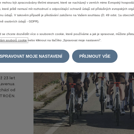
e mohou být zpracovávány třetími stranami, které se nacházejí v zemích mimo Evropský hospodář
, které ještě nemusí mít rozhodnutí o odpovídající ochraně údajů od příslušných evropských org
nu údajů. V takovém případě je předávání založeno na Vašem souhlasu (čl. 49 odst. 1a obecné
ně osobních údajů - GDPR).
 se chcete dozvědět více o souborech cookie, které používáme a jak je spravovat, můžete přist
dám souborů cookie
nebo kliknout na tlačítko „Spravovat moje nastavení“.
ta
SPRAVOVAT MOJE NASTAVENÍ
PŘIJMOUT VŠE
ž 23 let
Lavenua.
chází od
ITROËN.