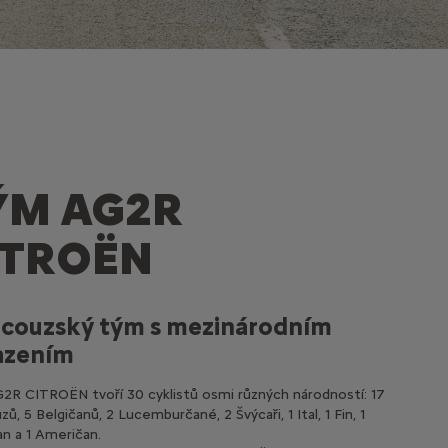
ÝM AG2R
ITROËN
ncouzský tým s mezinárodním
azením
R CITROËN tvoří 30 cyklistů osmi různých národností: 17
ů, 5 Belgičanů, 2 Lucemburčané, 2 Švýcaři, 1 Ital, 1 Fin, 1
an a 1 Američan.