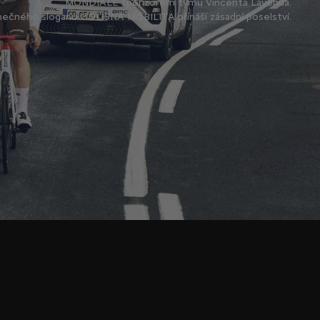
MONDIALE sponzorem týmu Vincenta Lavenua.
nečného sloganu ODLIŠNÁ MOBILITA přináší zásadní poselství.