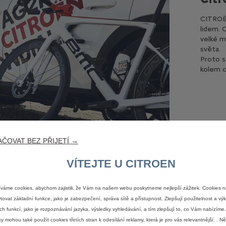
CITROËN
lidem. 
velké m
světa.
Proto s
kolem cy
ČOVAT BEZ PŘIJETÍ →
VÍTEJTE U CITROEN
váme cookies, abychom zajistili, že Vám na našem webu poskytneme nejlepší zážitek. Cookies 
tovat základní funkce, jako je zabezpečení, správa sítě a přístupnost. Zlepšují použitelnost a v
ch funkcí, jako je rozpoznávání jazyka, výsledky vyhledávání, a tím zlepšují to, co Vám nabízím
ky mohou také použít cookies třetích stran k odesílání reklamy, která je pro vás relevantnější. . N