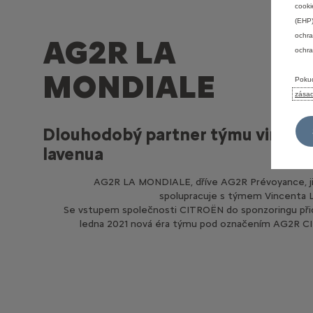
cooki
(EHP)
ochra
AG2R LA
ochra
MONDIALE
Pokud
zása
Dlouhodobý partner týmu vincen
lavenua
AG2R LA MONDIALE, dříve AG2R Prévoyance, ji
spolupracuje s týmem Vincenta 
Se vstupem společnosti CITROËN do sponzoringu při
ledna 2021 nová éra týmu pod označením AG2R C