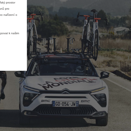
ský prostor
ánů pro
ho nařízení o
upovat k našim