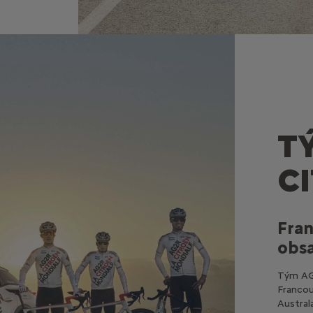
T
C
Fra
obs
Tým AG2
Francouz
Austral