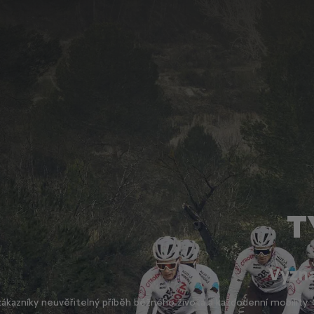
T
Význa
 zákazníky neuvěřitelný příběh běžného života a každodenní mobilit