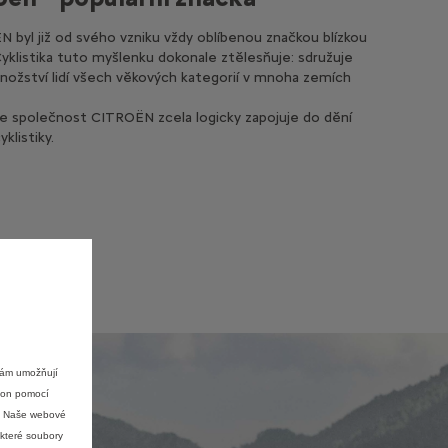
 byl již od svého vzniku vždy oblíbenou značkou blízkou
Cyklistika tuto myšlenku dokonale ztělesňuje: sdružuje
nožství lidí všech věkových kategorií v mnoha zemích
e společnost CITROËN zcela logicky zapojuje do dění
klistiky.
nám umožňují
ýkon pomocí
e. Naše webové
ěkteré soubory