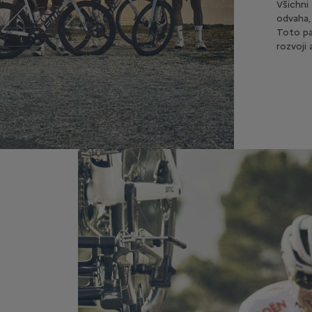
Všichni
odvaha,
Toto pa
rozvoji