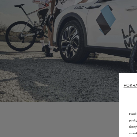
POKRA
Použí
posky
různý
strán