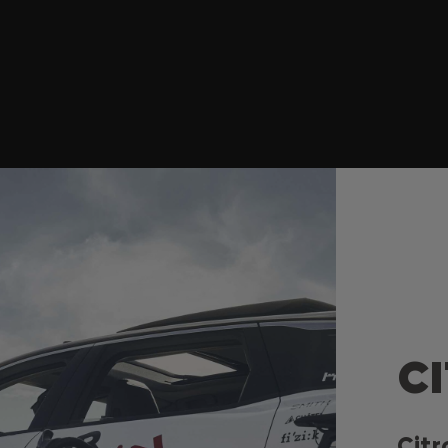
C
Citr