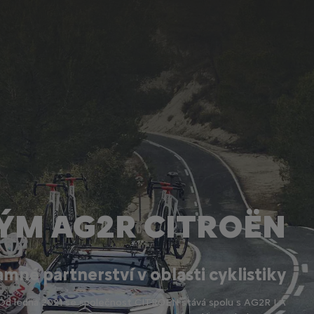
ÝM AG2R CITROËN
mné partnerství v oblasti cyklistiky
y. Od ledna 2021 se společnost CITROËN stává spolu s AG2R LA