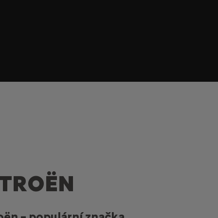
ITROËN
oën – populární značka