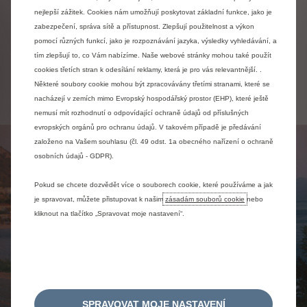
koncepčního k sériovému vozu. To vše bez ztráty původního
nejlepší zážitek. Cookies nám umožňují poskytovat základní funkce, jako je
charakteru konceptu a s co nejmenšími ústupky
zabezpečení, správa sítě a přístupnost. Zlepšují použitelnost a výkon
požadavkům sériové výroby.
pomocí různých funkcí, jako je rozpoznávání jazyka, výsledky vyhledávání, a
tím zlepšují to, co Vám nabízíme. Naše webové stránky mohou také použít
Na přechodu od konceptu k výrobku pracovalo přibližně 150
cookies třetích stran k odesílání reklamy, která je pro vás relevantnější. .
lidí, kteří společně hledali technická řešení, jež by nabízela
Některé soubory cookie mohou být zpracovávány třetími stranami, které se
co nejvíce možností v jediném voze.
nacházejí v zemích mimo Evropský hospodářský prostor (EHP), které ještě
nemusí mít rozhodnutí o odpovídající ochraně údajů od příslušných
evropských orgánů pro ochranu údajů. V takovém případě je předávání
založeno na Vašem souhlasu (čl. 49 odst. 1a obecného nařízení o ochraně
osobních údajů - GDPR).
Pokud se chcete dozvědět více o souborech cookie, které používáme a jak
je spravovat, můžete přistupovat k našim
zásadám souborů cookie
nebo
kliknout na tlačítko „Spravovat moje nastavení“.
SPRAVOVAT MOJE NASTAVENÍ