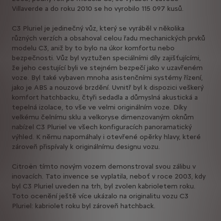
Villaverde a do roku 2010 se ho vyrobilo 115 097 kusů.
C3 Pluriel je jedinečný vůz, který se vyráběl v několika
různých verzích a obsahoval celou řadu mechanických prvků
modelu C3, aniž by to bylo na úkor komfortu nebo
bezpečnosti. Vůz byl vyztužen speciálními díly zajišťujícími,
že jeho cestující byli ve stejném bezpečí jako v uzavřeném
voze. Byl také vybaven mnoha asistenčními systémy řízení,
jako je ABS a nouzové brzdění. Uvnitř byl k dispozici veškerý
komfort hatchbacku, čtyři sedadla a důmyslná akustická a
tepelná izolace, to vše ve velmi originálním voze. Díky
velkému čelnímu sklu a velkoryse dimenzovaným oknům
nabízel C3 Pluriel ve všech konfiguracích panoramatický
výhled. K němu napomáhaly i otevřené opěrky hlavy, které
zároveň přispívaly k originálnímu designu vozu.
Citroën tímto novým vozem demonstroval svou zálibu v
inovacích. Tato invence se vyplatila, neboť v roce 2003, kdy
byl C3 Pluriel uveden na trh, byl zvolen kabrioletem roku.
Toto ocenění ještě více ukázalo na originalitu vozu C3
Pluriel: kabriolet roku byl zároveň hatchback.