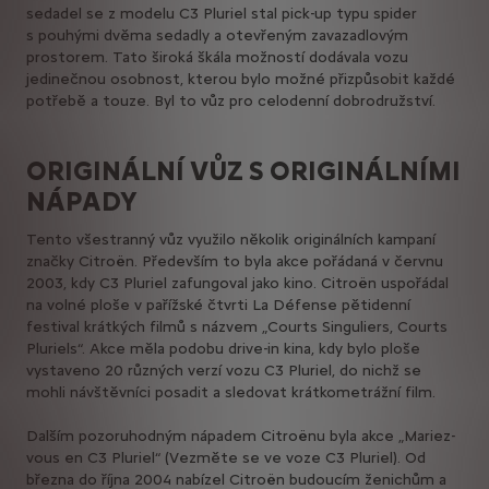
sedadel se z modelu C3 Pluriel stal pick-up typu spider
s pouhými dvěma sedadly a otevřeným zavazadlovým
prostorem. Tato široká škála možností dodávala vozu
jedinečnou osobnost, kterou bylo možné přizpůsobit každé
potřebě a touze. Byl to vůz pro celodenní dobrodružství.
ORIGINÁLNÍ VŮZ S ORIGINÁLNÍMI
NÁPADY
Tento všestranný vůz využilo několik originálních kampaní
značky Citroën. Především to byla akce pořádaná v červnu
2003, kdy C3 Pluriel zafungoval jako kino. Citroën uspořádal
na volné ploše v pařížské čtvrti La Défense pětidenní
festival krátkých filmů s názvem „Courts Singuliers, Courts
Pluriels“. Akce měla podobu drive-in kina, kdy bylo ploše
vystaveno 20 různých verzí vozu C3 Pluriel, do nichž se
mohli návštěvníci posadit a sledovat krátkometrážní film.
Dalším pozoruhodným nápadem Citroënu byla akce „Mariez-
vous en C3 Pluriel“ (Vezměte se ve voze C3 Pluriel). Od
března do října 2004 nabízel Citroën budoucím ženichům a