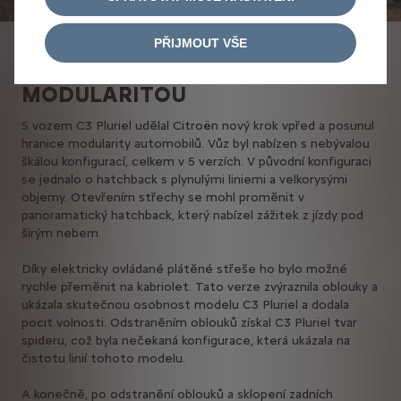
PŘIJMOUT VŠE
VŮZ S ODVÁŽNOU
MODULARITOU
S vozem C3 Pluriel udělal Citroën nový krok vpřed a posunul
hranice modularity automobilů. Vůz byl nabízen s nebývalou
škálou konfigurací, celkem v 5 verzích. V původní konfiguraci
se jednalo o hatchback s plynulými liniemi a velkorysými
objemy. Otevřením střechy se mohl proměnit v
panoramatický hatchback, který nabízel zážitek z jízdy pod
širým nebem.
Díky elektricky ovládané plátěné střeše ho bylo možné
rychle přeměnit na kabriolet. Tato verze zvýraznila oblouky a
ukázala skutečnou osobnost modelu C3 Pluriel a dodala
pocit volnosti. Odstraněním oblouků získal C3 Pluriel tvar
spideru, což byla nečekaná konfigurace, která ukázala na
čistotu linií tohoto modelu.
A konečně, po odstranění oblouků a sklopení zadních