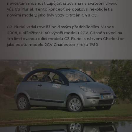
nevěstám možnost zapůjčit si zdarma na svatební víkend
vůz C3 Pluriel. Tento koncept se opakoval několik let s
novými modely, jako byly vozy Citroën C4 a C5.
C3 Pluriel vzdal rovněž hold svým předchůdcům. V roce
2008, u příležitosti 60. výročí modelu 2CV, Citroën uvedl na
trh limitovanou edici modelu C3 Pluriel s názvem Charleston
jako poctu modelu 2CV Charleston z roku 1980.