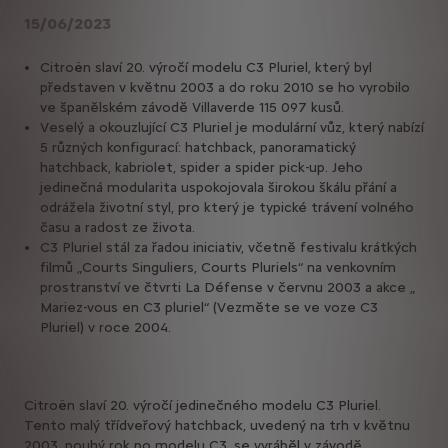
15/06/2023
Citroën slaví 20. výročí modelu C3 Pluriel, který byl
představen v květnu 2003 a do roku 2010 se ho vyrobilo
ve španělském závodě Villaverde 115 097 kusů.
Veselý a okouzlující C3 Pluriel je modulární vůz, který nabízí
5 různých konfigurací: hatchback, panoramatický
hatchback, kabriolet, spider a spider pick-up. Jeho
jedinečná modularita uspokojovala širokou škálu přání a
odrážela životní styl, pro který je typické trávení volného
času a radost ze života.
C3 Pluriel stál za řadou iniciativ, včetně festivalu krátkých
filmů „Courts Singuliers, Courts Pluriels“ na venkovním
prostranství ve čtvrti La Défense v červnu 2003 a akce „
Mariez-vous en C3 pluriel“ (Vezměte se ve voze C3
Pluriel) v roce 2004.
Citroën slaví 20. výročí jedinečného modelu C3 Pluriel.
Tento malý třídveřový hatchback, uvedený na trh v květnu
2003, pouhý rok po modelu C3, se vyráběl v závodě