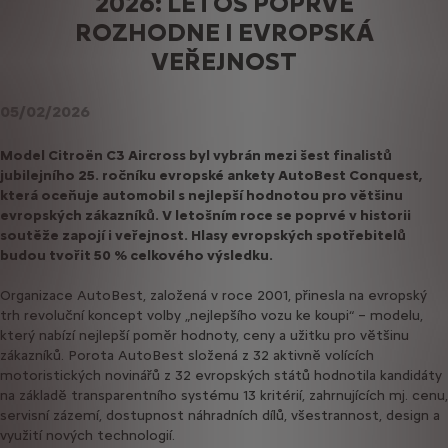
2026: LETOS POPRVÉ
ROZHODNE I EVROPSKÁ
VEŘEJNOST
05/02/2026
Model Citroën C3 Aircross byl vybrán mezi šest finalistů
jubilejního 25. ročníku evropské ankety AutoBest Conquest,
která oceňuje automobil s nejlepší hodnotou pro většinu
evropských zákazníků. V letošním roce se poprvé v historii
soutěže zapojí i veřejnost. Hlasy evropských spotřebitelů
budou tvořit 50 % celkového výsledku.
Organizace AutoBest, založená v roce 2001, přinesla na evropský
trh revoluční koncept volby „nejlepšího vozu ke koupi“ – modelu,
který nabízí nejlepší poměr hodnoty, ceny a užitku pro většinu
zákazníků. Porota AutoBest složená z 32 aktivně volících
motoristických novinářů z 32 evropských států hodnotila kandidáty
na základě transparentního systému 13 kritérií, zahrnujících mj. cenu,
servisní zázemí, dostupnost náhradních dílů, všestrannost, design a
využití nových technologií.