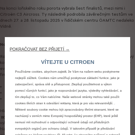
Na konci loňského roku porota vybrala šest finalistů, mezi nimi i
Citroën C3 Aircross. Ty následně podrobila závěrečným testům ve
dnech 27. a 28. listopadu 2025 v řidičském centru ÖAMTC nedaleko
Vídně.
Nová éra AutoBest Conquest
POKRAČOVAT BEZ PŘIJETÍ →
Ročník 2026 představuje největší proměnu v historii soutěže. Nový
VÍTEJTE U CITROEN
koncept AutoBest Conquest 2026 nově umožňuje hlasování také
evropské veřejnosti. Spotřebitelé mohou hodnotit všechny
Používáme cookies, abychom zajistili, že Vám na našem webu poskytneme
finalisty ve třech kategoriích:
nejlepší zážitek. Cookies nám umožňují poskytovat základní funkce, jako je
zabezpečení, správa sítě a přístupnost. Zlepšují použitelnost a výkon
Best Design
– nejlepší design
pomocí různých funkcí, jako je rozpoznávání jazyka, výsledky vyhledávání, a
Best Technology
– nejlepší technika
tím zlepšují to, co Vám nabízíme. Naše webové stránky mohou také použít
Best Users’ Car
– nejlepší vůz z pohledu uživatelů
cookies třetích stran k odesílání reklamy, která je pro vás relevantnější. .
Některé soubory cookie mohou být zpracovávány třetími stranami, které se
Hlasování probíhá online prostřednictvím stránek
nacházejí v zemích mimo Evropský hospodářský prostor (EHP), které ještě
www.autobest.org
až do
28. března 2026
, kdy budou výsledky
vyhlášeny během slavnostní show AutoBest Conquest. Každý
nemusí mít rozhodnutí o odpovídající ochraně údajů od příslušných
hlasující se zároveň automaticky zapojí do losování o vítězný
evropských orgánů pro ochranu údajů. V takovém případě je předávání
automobil.
založeno na Vašem souhlasu (čl. 49 odst. 1a obecného nařízení o ochraně