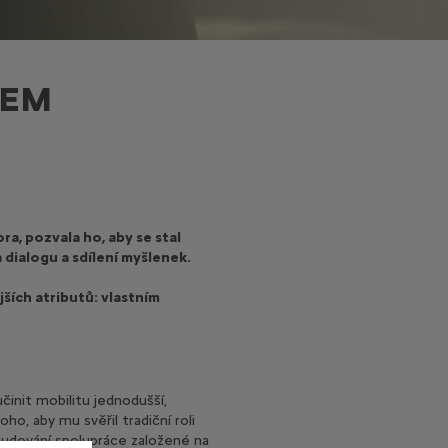
NEM
ra, pozvala ho, aby se stal
 dialogu a sdílení myšlenek.
ších atributů: vlastním
učinit mobilitu jednodušší,
ho, aby mu svěřil tradiční roli
 budování spolupráce založené na