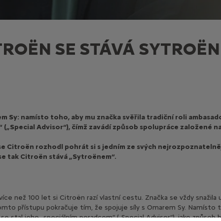
TROËN SE STÁVÁ SYTROË
em Sy: namísto toho, aby mu značka svěřila tradiční roli ambasado
 („Special Advisor“), čímž zavádí způsob spolupráce založené na
e Citroën rozhodl pohrát si s jedním ze svých nejrozpoznatelněj
e tak Citroën stává „Sytroënem“.
více než 100 let si Citroën razí vlastní cestu. Značka se vždy snažila 
tomto přístupu pokračuje tím, že spojuje síly s Omarem Sy. Namísto to
se stal jeho „speciálním poradcem“ („Special Advisor“), jako způsob