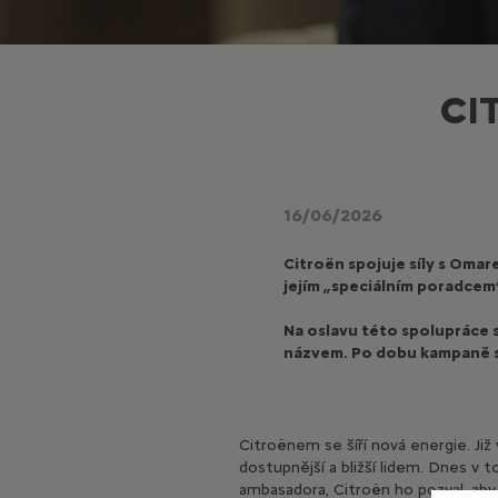
CI
16/06/2026
Citroën spojuje síly s Omar
jejím „speciálním poradcem“
Na oslavu této spolupráce s
názvem. Po dobu kampaně s
Citroënem se šíří nová energie. Již 
dostupnější a bližší lidem. Dnes v 
ambasadora, Citroën ho pozval, aby 