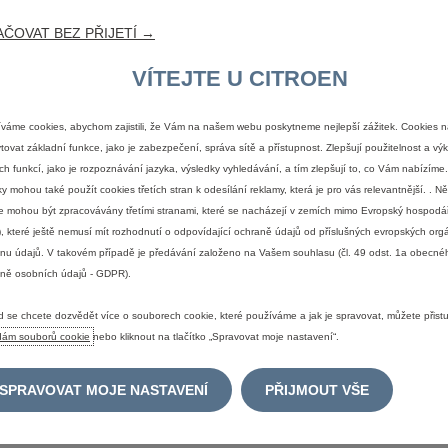
ČOVAT BEZ PŘIJETÍ →
 nadhled, optimismus a blízký vztah k veřejnosti, přinese značce svou
VÍTEJTE U CITROEN
váme cookies, abychom zajistili, že Vám na našem webu poskytneme nejlepší zážitek. Cookies 
ën rozhodl pohrát si s jedním ze svých nejrozpoznatelnějších aktiv
tovat základní funkce, jako je zabezpečení, správa sítě a přístupnost. Zlepšují použitelnost a v
ch funkcí, jako je rozpoznávání jazyka, výsledky vyhledávání, a tím zlepšují to, co Vám nabízím
ky mohou také použít cookies třetích stran k odesílání reklamy, která je pro vás relevantnější. . N
al roli, která dalece přesahuje tradiční roli ambasadora. Omar je oblíbe
e mohou být zpracovávány třetími stranami, které se nacházejí v zemích mimo Evropský hospodář
sama sobě. Jeho schopnost navazovat kontakt s lidmi, vykouzlit jim úsměv 
, které ještě nemusí mít rozhodnutí o odpovídající ochraně údajů od příslušných evropských org
 které byly vždy v samém srdci značky Citroën. Právě to činí tuto spolup
nu údajů. V takovém případě je předávání založeno na Vašem souhlasu (čl. 49 odst. 1a obecné
ně osobních údajů - GDPR).
XAVIER CHARDON, Generální ředitel značky Citroën
 se chcete dozvědět více o souborech cookie, které používáme a jak je spravovat, můžete přist
dám souborů cookie
nebo kliknout na tlačítko „Spravovat moje nastavení“.
dkem vyjednávání; jiné se jednoduše zdají být samozřejmé. Mezi Citroë
se s každým, aniž by se kdy stali obyčejnými, stejná široká popularita a s
SPRAVOVAT MOJE NASTAVENÍ
PŘIJMOUT VŠE
ÇOIS, Ředitel marketingu Stellantis (Global Chief Marketing Officer