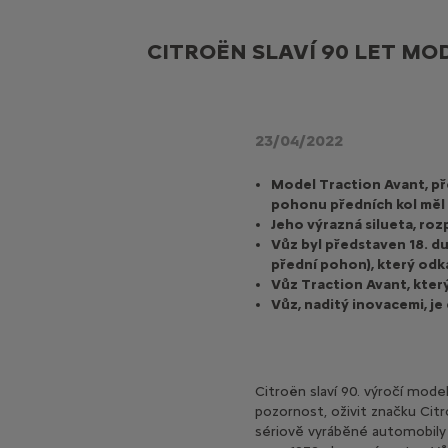
CITROËN SLAVÍ 90 LET M
23/04/2022
Model Traction Avant, př
pohonu předních kol měl 
Jeho výrazná silueta, ro
Vůz byl představen 18. du
přední pohon), který odk
Vůz Traction Avant, který
Vůz, naditý inovacemi, je
Citroën slaví 90. výročí mode
pozornost, oživit značku Citr
sériově vyráběné automobily a