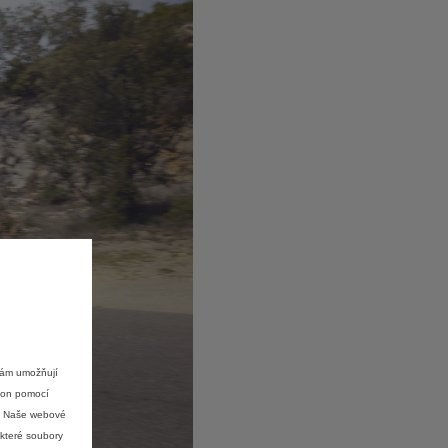
nám umožňují
ýkon pomocí
e. Naše webové
ěkteré soubory