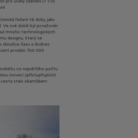
n pro účely zdanění (7 CV)
vní.
hnická řešení té doby, jako
ol. Ve své době byl považován
ojmul mnoho technologických
mu designu, který se
ve zkoušce času a dodnes
Avant prodalo 760 000
mobilitu co největšího počtu
kou inovací zpřístupňujících
dá cesta stala okamžikem