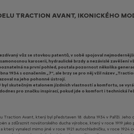
ODELU TRACTION AVANT, IKONICKÉHO MO
ezdívaný vůz se stovkou patentů, v sobě spojoval nejmodernější
samonosnou karoserii, hydraulické brzdy a nezávislé zavěšení vš
zpoznatelná na první pohled, poutala pozornost několika generac
bna 1934 s označením „7“, ale brzy se pro něj vžil název „Tracti
azoval na jeho pohonné ústrojí.
 byl skutečným etalonem jízdních vlastností a komfortu, se vyrá
 dodnes pro značku inspirací, pokud jde o komfort i technická ře
lu Traction Avant, který byl představen 18. dubna 1934 v Paříži. Jeho
oën a zdůraznit novátorského ducha výrobce, který v roce 1919 jako 
 který vynalezl mimo jiné v roce 1921 autochladničku, v roce 1924 c