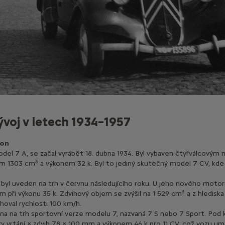
ývoj v letech 1934–1957
ion
odel 7 A, se začal vyrábět 18. dubna 1934. Byl vybaven čtyřválcovým
3
em 1303 cm
a výkonem 32 k. Byl to jediný skutečný model 7 CV, kd
 byl uveden na trh v červnu následujícího roku. U jeho nového moto
3
mm při výkonu 35 k. Zdvihový objem se zvýšil na 1 529 cm
a z hlediska
hoval rychlosti 100 km/h.
ena na trh sportovní verze modelu 7, nazvaná 7 S nebo 7 Sport. Pod
y vrtání × zdvih 78 × 100 mm a výkonem 46 k pro 11 CV, což vozu 