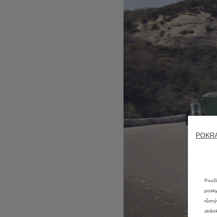
POKRA
Použí
posky
různý
strán