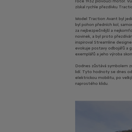
roce 1932 plovoucí motor. V
získal rychle přezdívku Tracti
Model Traction Avant byl jed
byl pohon předních kol, samon
za nejbezpečnější a nejkomfo
novinek, a byl proto přezdí
inspiroval Streamline design
evokuje postavy odbojářů a 
exemplářů a jeho výroba skonč
Dodnes zůstává symbolem znač
lidí. Tyto hodnoty se dnes o
elektrickou mobilitu, po velk
naprostého klidu.