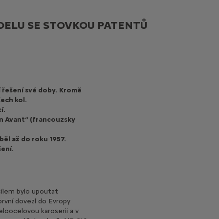
DELU SE STOVKOU PATENTŮ
 řešení své doby.
Kromě
ech kol.
í.
on Avant“ (francouzsky
běl až do roku 1957.
šení.
 cílem bylo upoutat
první dovezl do Evropy
eloocelovou karoserii a v