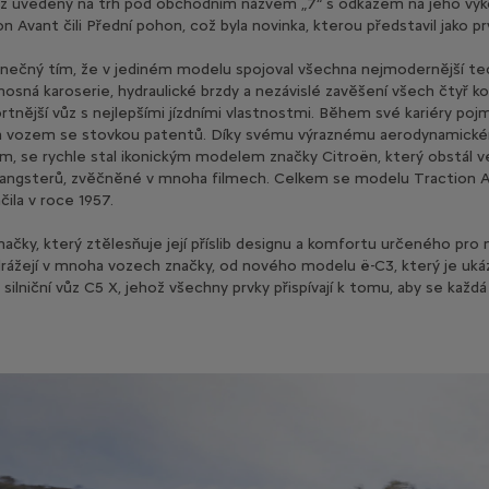
ůz uvedený na trh pod obchodním názvem „7“ s odkazem na jeho výko
on Avant čili Přední pohon, což byla novinka, kterou představil jako pr
inečný tím, že v jediném modelu spojoval všechna nejmodernější tec
osná karoserie, hydraulické brzdy a nezávislé zavěšení všech čtyř k
rtnější vůz s nejlepšími jízdními vlastnostmi. Během své kariéry p
ván vozem se stovkou patentů. Díky svému výraznému aerodynamické
em, se rychle stal ikonickým modelem značky Citroën, který obstál 
gangsterů, zvěčněné v mnoha filmech. Celkem se modelu Traction 
ila v roce 1957.
ky, který ztělesňuje její příslib designu a komfortu určeného pro 
drážejí v mnoha vozech značky, od nového modelu ë-C3, který je ukáz
ý silniční vůz C5 X, jehož všechny prvky přispívají k tomu, aby se kaž