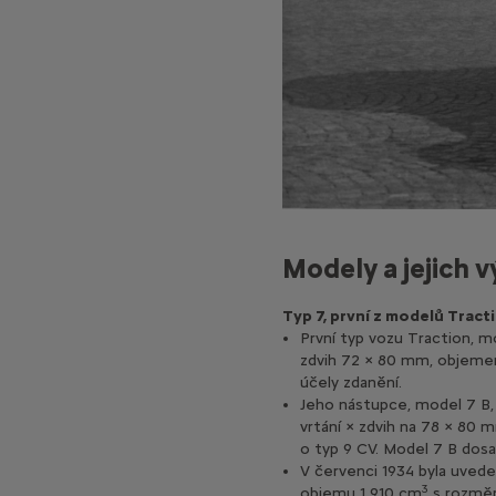
Modely a jejich v
Typ 7, první z modelů Tract
První typ vozu Traction, m
zdvih 72 × 80 mm, objem
účely zdanění.
Jeho nástupce, model 7 B,
vrtání × zdvih na 78 × 80 
o typ 9 CV. Model 7 B dosa
V červenci 1934 byla uved
3
objemu 1 910 cm
s rozměr