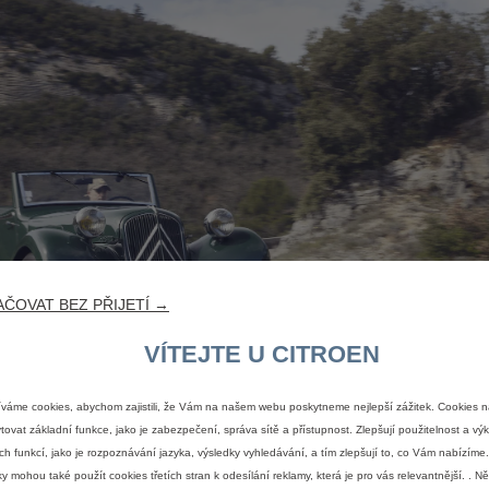
ČOVAT BEZ PŘIJETÍ →
VÍTEJTE U CITROEN
váme cookies, abychom zajistili, že Vám na našem webu poskytneme nejlepší zážitek. Cookies 
tovat základní funkce, jako je zabezpečení, správa sítě a přístupnost. Zlepšují použitelnost a v
ch funkcí, jako je rozpoznávání jazyka, výsledky vyhledávání, a tím zlepšují to, co Vám nabízím
ky mohou také použít cookies třetích stran k odesílání reklamy, která je pro vás relevantnější. . N