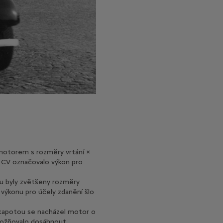
 motorem s rozměry vrtání ×
e CV označovalo výkon pro
ru byly zvětšeny rozměry
 výkonu pro účely zdanění šlo
 kapotou se nacházel motor o
umožňovalo dosáhnout