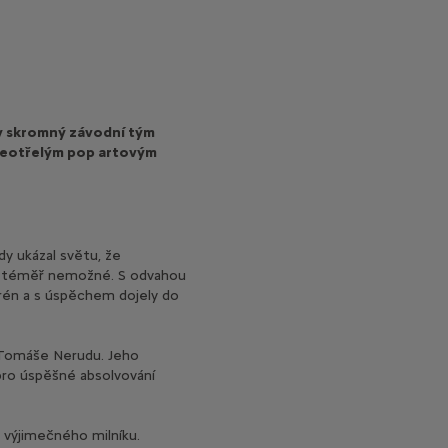
y skromný závodní tým
S neotřelým pop artovým
y ukázal světu, že
ut téměř nemožné. S odvahou
erén a s úspěchem dojely do
a Tomáše Nerudu. Jeho
 pro úspěšné absolvování
 výjimečného milníku.