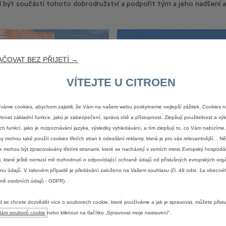
l být součástí tohoto dobrodružství a podpořit tým a jeho nadšení a
ČOVAT BEZ PŘIJETÍ →
VÍTEJTE U CITROEN
váme cookies, abychom zajistili, že Vám na našem webu poskytneme nejlepší zážitek. Cookies 
tovat základní funkce, jako je zabezpečení, správa sítě a přístupnost. Zlepšují použitelnost a v
ch funkcí, jako je rozpoznávání jazyka, výsledky vyhledávání, a tím zlepšují to, co Vám nabízím
ky mohou také použít cookies třetích stran k odesílání reklamy, která je pro vás relevantnější. . N
e mohou být zpracovávány třetími stranami, které se nacházejí v zemích mimo Evropský hospodář
, které ještě nemusí mít rozhodnutí o odpovídající ochraně údajů od příslušných evropských org
nu údajů. V takovém případě je předávání založeno na Vašem souhlasu (čl. 49 odst. 1a obecné
ně osobních údajů - GDPR).
 se chcete dozvědět více o souborech cookie, které používáme a jak je spravovat, můžete přist
dám souborů cookie
nebo kliknout na tlačítko „Spravovat moje nastavení“.