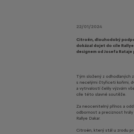
22/01/2024
Citroën, dlouhodobý podpo
dokázal dojet do cíle Rally
designem od Josefa Rataje
Tým složený z odhodlaných z
s necelými čtyřiceti koňmi,
a vytrvalostí čelily výzvám 
cíle této slavné soutěže.
Za neocenitelný přínos a odd
odbornost a preciznost hrály 
Rallye Dakar.
Citroën, který stál u zrodu 