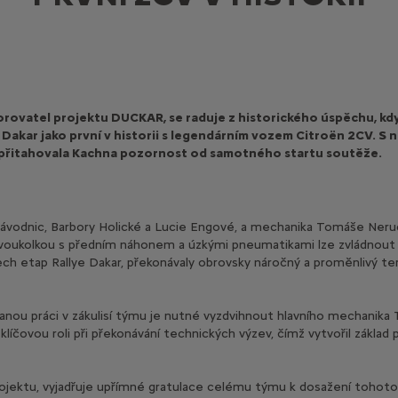
rovatel projektu DUCKAR, se raduje z historického úspěchu, kd
e Dakar jako první v historii s legendárním vozem Citroën 2CV. 
 přitahovala Kachna pozornost od samotného startu soutěže.
ávodnic, Barbory Holické a Lucie Engové, a mechanika Tomáše Nerud
 dvoukolkou s předním náhonem a úzkými pneumatikami lze zvládno
všech etap Rallye Dakar, překonávaly obrovsky náročný a proměnlivý t
anou práci v zákulisí týmu je nutné vyzdvihnout hlavního mechanik
klíčovou roli při překonávání technických výzev, čímž vytvořil základ
projektu, vyjadřuje upřímné gratulace celému týmu k dosažení tohoto