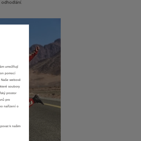
 odhodlání.
nám umožňují
ýkon pomocí
e. Naše webové
ěkteré soubory
ský prostor
ánů pro
ho nařízení o
upovat k našim