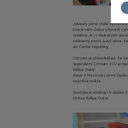
„Musely jsme stále vysvětlova
které nám Dakar připravil, i
zvolíme. A i v hlubokých duná
nádherný pocit, když víme, že 
do České republiky.
Citroën je přesvědčen, že s
legendární Citroën 2CV proje
Rallye Dakar.
Navíc s historicky první čes
soutěže světa.
Gratulace směřují i k dalším
vítěze Rallye Dakar.