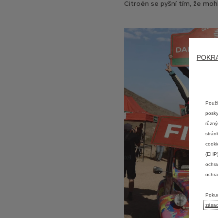
Citroën se pyšní tím, že moh
POKRA
Použí
posky
různý
strán
cooki
(EHP)
ochra
ochra
Pokud
zása