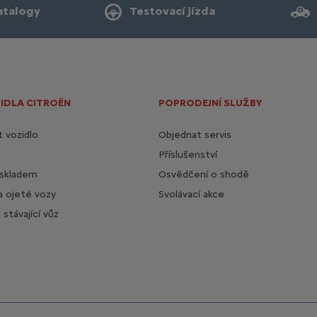
atalogy
Testovací jízda
IDLA CITROËN
POPRODEJNÍ SLUŽBY
 vozidlo
Objednat servis
Příslušenství
 skladem
Osvědčení o shodě
a ojeté vozy
Svolávací akce
stávající vůz