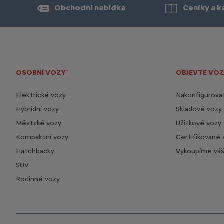
Obchodní nabídka
Ceníky a k
OSOBNÍ VOZY
OBJEVTE VOZ
Elektrické vozy
Nakonfigurovat
Hybridní vozy
Skladové vozy
Městské vozy
Užitkové vozy
Kompaktní vozy
Certifikované 
Hatchbacky
Vykoupíme váš 
SUV
Rodinné vozy