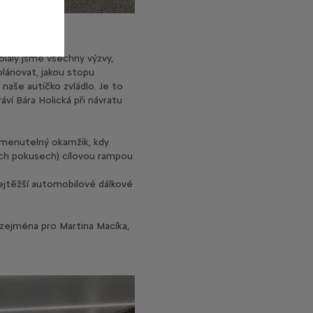
olaly jsme všechny výzvy,
plánovat, jakou stopu
naše autíčko zvládlo. Je to
áví Bára Holická při návratu
omenutelný okamžik, kdy
ých pokusech) cílovou rampou
nejtěžší automobilové dálkové
 zejména pro Martina Macíka,