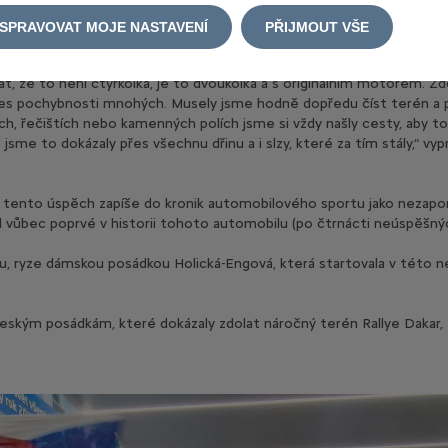
SPRAVOVAT MOJE NASTAVENÍ
PŘIJMOUT VŠE
t, že to není čtyřkolka, je to dvoukolka a s originálním motorem. Zd
 přes pochybnosti mnohých. Musely jsme hodně dopředu číst terén a 
ch, řečištích nebo kamenných polích jsme si vždy našly cesty, aby to 
jsme to dokázaly přes všechnu dřinu a i slzy, které za tím stály,“ vypr
e tento úspěch zapíše do kronik automobilového sportu jako nezap
l vůbec poprvé v historii tohoto automobilu (po čtrnácti neúspěšn
kou, ryze dámskou posádkou Holická-Engová, která startovala v této 
 českým posádkám, které dokázaly zdolat náročný terén Rallye Dakar,