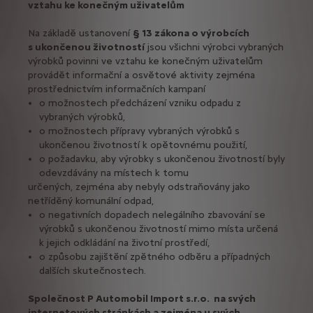
vztahu ke konečným uživatelům
Na základě ustanovení
§ 13 zákona o výrobcích
s ukončenou životností
jsou všichni výrobci vybraných
výrobků povinni ve vztahu ke konečným uživatelům
provádět informační a osvětové aktivity zejména
prostřednictvím informačních kampaní
o možnostech předcházení vzniku odpadu z
vybraných výrobků,
o možnostech přípravy vybraných výrobků s
ukončenou životností k opětovnému použití,
o požadavku, aby výrobky s ukončenou životností byly
odevzdávány na místech k tomu
určených, zejména aby nebyly odstraňovány jako
netříděný komunální odpad,
o negativních dopadech nelegálního zbavování se
výrobků s ukončenou životností mimo místa určená
k jejich odkládání na životní prostředí,
o způsobu zajištění zpětného odběru a případných
dalších skutečnostech.
Společnost P Automobil Import s.r.o. na svých
internetových stránkách a zejména u svých