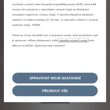
nápravu.
nacházejí v zemích mimo Evropský hospodářský prostor (EHP), které ještě
nemusí mít rozhodnutí o odpovídající ochraně údajů od příslušných
Provozovatel místa zpětného odběru může odmítnout
evropských orgánů pro ochranu údajů. V takovém případě je předávání
převzít pneumatiky s ukončenou životností:
založeno na Vašem souhlasu (čl. 49 odst. 1a obecného nařízení o ochraně
v případě, že z důvodu kontaminace nebo závažného
osobních údajů - GDPR).
poškození pneumatika ohrožuje zdraví osob, které zpětný
odběr provádějí, nebo pokud obsahuje přidaný odpad,
Pokud se chcete dozvědět více o souborech cookie, které používáme a jak
jestliže vzhledem k množství a typu pneumatik či jiným
je spravovat, můžete přistupovat k našim
zásadám souborů cookie
nebo
okolnostem lze mít důvodné pochybnosti, že se nejedná
o pneumatiky od konečného uživatele,
kliknout na tlačítko „Spravovat moje nastavení“.
pokud přesahuje okamžitou kapacitu místa zpětného
odběru.
Označení místa zpětného odběru odpadních pneumatik:
SPRAVOVAT MOJE NASTAVENÍ
PŘIJMOUT VŠE