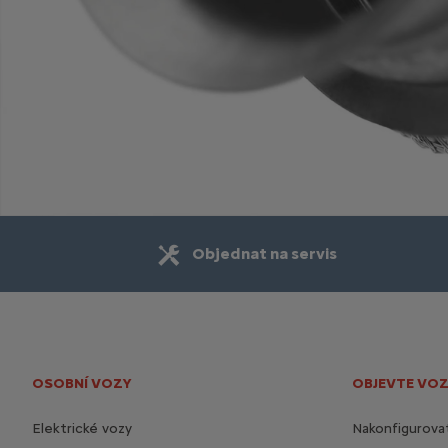
Objednat na servis
OSOBNÍ VOZY
OBJEVTE VOZ
Elektrické vozy
Nakonfigurovat