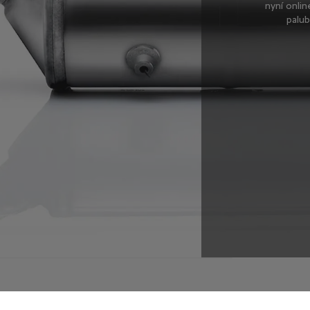
nyní onli
palub