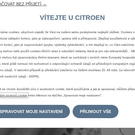
ČOVAT BEZ PŘIJETÍ →
VÍTEJTE U CITROEN
Ce
váme cookies, abychom zajistili, že Vám na našem webu poskytneme nejlepší zážitek. Cookies 
tovat základní funkce, jako je zabezpečení, správa sítě a přístupnost. Zlepšují použitelnost a v
ch funkcí, jako je rozpoznávání jazyka, výsledky vyhledávání, a tím zlepšují to, co Vám nabízím
XX
ky mohou také použít cookies třetích stran k odesílání reklamy, která je pro vás relevantnější. . N
e mohou být zpracovávány třetími stranami, které se nacházejí v zemích mimo Evropský hospodář
, které ještě nemusí mít rozhodnutí o odpovídající ochraně údajů od příslušných evropských org
Program
nu údajů. V takovém případě je předávání založeno na Vašem souhlasu (čl. 49 odst. 1a obecné
nádrže 
ně osobních údajů - GDPR).
Nakonec
opravce
 se chcete dozvědět více o souborech cookie, které používáme a jak je spravovat, můžete přist
dám souborů cookie
nebo kliknout na tlačítko „Spravovat moje nastavení“.
SPRAVOVAT MOJE NASTAVENÍ
PŘIJMOUT VŠE