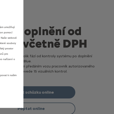
na doplnění od
nám umožňují
ýkon pomocí
e. Naše webové
 Kč včetně DPH
ěkteré soubory
ský prostor
ánů pro
 zahrnuje několik fází od kontroly systému po doplnění
ho nařízení o
určené pro AdBlue.
 před vlastním předáním vozu pracovník autorizovaného
 CITROËN provede 15 vizuálních kontrol.
upovat k našim
Sjednat schůzku online
Poptat online