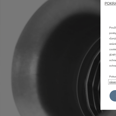
POKRA
Použí
posky
různý
strán
cooki
(EHP)
ochra
ochra
Pokud
zása