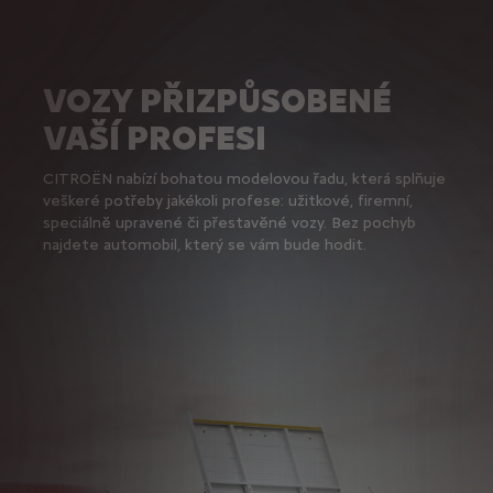
VOZY PŘIZPŮSOBENÉ
VAŠÍ PROFESI
CITROËN nabízí bohatou modelovou řadu, která splňuje
veškeré potřeby jakékoli profese: užitkové, firemní,
speciálně upravené či přestavěné vozy. Bez pochyb
najdete automobil, který se vám bude hodit.