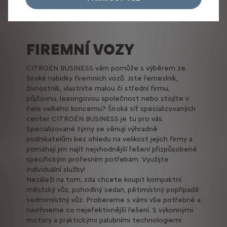
FIREMNÍ VOZY
CITROËN BUSINESS vám pomůže s výběrem ze
široké nabídky firemních vozů. Jste řemeslník,
živnostník, vlastníte malou či střední firmu,
půjčovnu, leasingovou společnost nebo stojíte v
čele velkého koncernu? Široká síť specializovaných
center CITROËN BUSINESS je tu pro vás.
Specializované týmy se věnují výhradně
podnikatelům bez ohledu na velikost jejich firmy a
pomáhají jim najít nejvhodnější řešení přizpůsobené
specifickým profesním potřebám. Využijte
individuální služby!
Nezáleží na tom, zda chcete koupit kompaktní
městský vůz, pohodlný sedan, pětimístný popřípadě
sedmimístný vůz. Probereme s vámi vše potřebné a
navrhneme co nejefektivnější řešení. S výkonnými
motory a praktickými palubními technologiemi