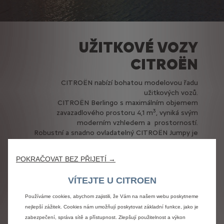
UŽITKOVÉ VOZY
CITROËN
CITROËN nabízí bohatou modelovou řadu
užitkových vozů.
CITROËN Berlingo s maximálním objemem
3
zavazadlového prostoru 4,1 m
, vyniká svým
moderním vzhledem a prostorností.
Robustní a snadno ovladatelný CITROËN Jumpy je
komfortní užitkový vůz, který se příliš neliší od
velkoprostorových rodinných vozů.
POKRAČOVAT BEZ PŘIJETÍ →
CITROËN Jumper nabízí 8 verzí karoserie s
3
objemem nákladového prostoru od 8 do 17 m
.
VÍTEJTE U CITROEN
Používáme cookies, abychom zajistili, že Vám na našem webu poskytneme
nejlepší zážitek. Cookies nám umožňují poskytovat základní funkce, jako je
Užitkové vozy Citroën
zabezpečení, správa sítě a přístupnost. Zlepšují použitelnost a výkon