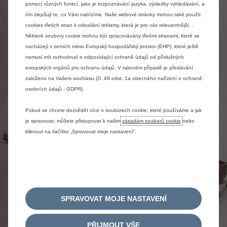
pomocí různých funkcí, jako je rozpoznávání jazyka, výsledky vyhledávání, a
tím zlepšují to, co Vám nabízíme. Naše webové stránky mohou také použít
Vyhledat Centrum Business
cookies třetích stran k odesílání reklamy, která je pro vás relevantnější. .
Některé soubory cookie mohou být zpracovávány třetími stranami, které se
nacházejí v zemích mimo Evropský hospodářský prostor (EHP), které ještě
nemusí mít rozhodnutí o odpovídající ochraně údajů od příslušných
evropských orgánů pro ochranu údajů. V takovém případě je předávání
založeno na Vašem souhlasu (čl. 49 odst. 1a obecného nařízení o ochraně
osobních údajů - GDPR).
Pokud se chcete dozvědět více o souborech cookie, které používáme a jak
je spravovat, můžete přistupovat k našim
zásadám souborů cookie
nebo
kliknout na tlačítko „Spravovat moje nastavení“.
SPRAVOVAT MOJE NASTAVENÍ
PŘIJMOUT VŠE