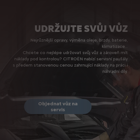
UDRŽUJTE SVŮJ VŮZ
Nejrůznější opravy, výměna oleje, brzdy, baterie,
klimatizace...
Chcete co nejlépe udržovat svůj vůz a zároveň mít
náklady pod kontrolou? CITROËN nabízí servisní paušály
s předem stanovenou cenou zahrnující náklady na práci i
náhradní díly.
Objednat vůz na
servis