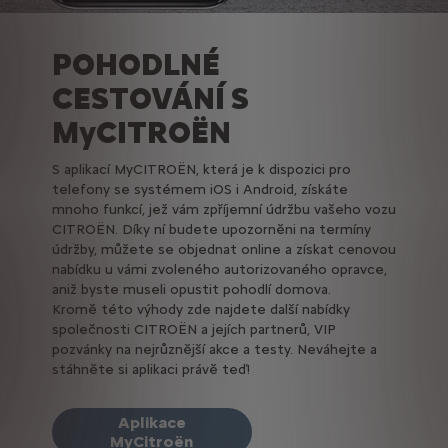
POHODLNÉ
CESTOVÁNÍ S
MyCITROËN
S aplikací MyCITROËN, která je k dispozici pro
telefony se systémem iOS i Android, získáte
mnoho funkcí, jež vám zpříjemní údržbu vašeho vozu
CITROËN. Díky ní budete upozorněni na termíny
údržby, můžete se objednat online a získat cenovou
nabídku u vámi zvoleného autorizovaného opravce,
aniž byste museli opustit pohodlí domova.
Kromě této výhody zde najdete další nabídky
společnosti CITROËN a jejích partnerů, VIP
pozvánky na nejrůznější akce a testy. Neváhejte a
stáhněte si aplikaci právě teď!
Aplikace
MyCitroën