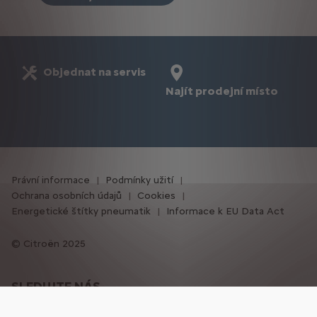
Objednat na servis
Najít prodejní místo
Právní informace
Podmínky užití
Ochrana osobních údajů
Cookies
Energetické štítky pneumatik
Informace k EU Data Act
Citroën 2025
SLEDUJTE NÁS