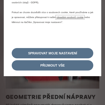
osobních údajů - GDPR).
Pokud se chcete dozvědět více o souborech cookie, které používáme a jak
je spravovat, můžete přistupovat k našim
zásadám souborů cookie
nebo
kliknout na tlačítko „Spravovat moje nastavení“.
SPRAVOVAT MOJE NASTAVENÍ
PŘIJMOUT VŠE
GEOMETRIE PŘEDNÍ NÁPRAVY
Při každé výměně pneumatik doporučujeme nechat si v