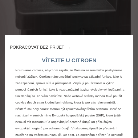
KONTROLA STAVU A DOBITÍ
POKRAČOVAT BEZ PŘIJETÍ →
AKUMULÁTORU
VÍTEJTE U CITROEN
Vše začíná baterií! Ta zajišťuje start motoru a dodávku
energie dalším zařízením, která ji potřebují ke svému
Používáme cookies, abychom zajistili, že Vám na našem webu poskytneme
provozu: světla, alarm, vyhřívání, stěrače, palubní počítač,
nejlepší zážitek. Cookies nám umožňují poskytovat základní funkce, jako je
autorádio…
zabezpečení, správa sítě a přístupnost. Zlepšují použitelnost a výkon
pomocí různých funkcí, jako je rozpoznávání jazyka, výsledky vyhledávání, a
tím zlepšují to, co Vám nabízíme. Naše webové stránky mohou také použít
cookies třetích stran k odesílání reklamy, která je pro vás relevantnější. .
Více o paušálu
Některé soubory cookie mohou být zpracovávány třetími stranami, které se
nacházejí v zemích mimo Evropský hospodářský prostor (EHP), které ještě
nemusí mít rozhodnutí o odpovídající ochraně údajů od příslušných
evropských orgánů pro ochranu údajů. V takovém případě je předávání
založeno na Vašem souhlasu (čl. 49 odst. 1a obecného nařízení o ochraně