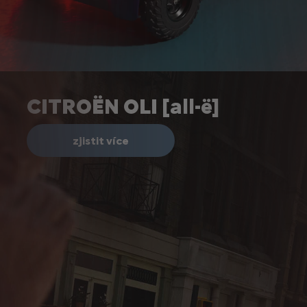
CITROËN OLI [all-ë]
zjistit více