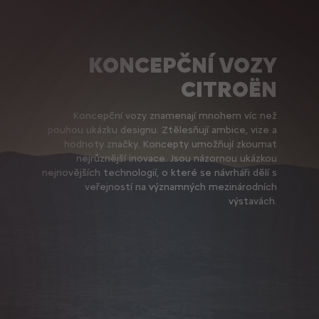
KONCEPČNÍ VOZY
CITROËN
Koncepční vozy znamenají mnohem víc než
pouhou ukázku designu. Ztělesňují ambice, vize a
hodnoty značky. Koncepty umožňují zkoumat
nejrůznější inovace. Jsou názornou ukázkou
nejnovějších technologií, o které se návrháři dělí s
veřejností na významných mezinárodních
výstavách.