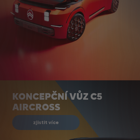
KONCEPČNÍ VŮZ C5
AIRCROSS
zjistit více